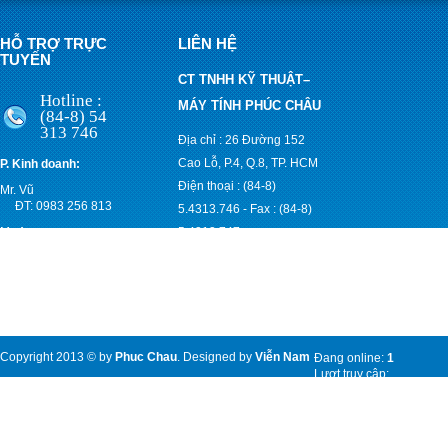
HỖ TRỢ TRỰC
LIÊN HỆ
TUYẾN
CT TNHH KỸ THUẬT–
Hotline :
MÁY TÍNH PHÚC CHÂU
(84-8) 54
313 746
Địa chỉ : 26 Đường 152
Cao Lỗ, P.4, Q.8, TP. HCM
P. Kinh doanh:
Điện thoại : (84-8)
Mr. Vũ
ĐT: 0983 256 813
5.4313.746
-
Fax : (84-8)
Mr. An
5.4313.747
ĐT: 0903 830 171
Email :
anpccom@yahoo.com;
vuphucchau@gmail.com
Website :
www.pccom.vn
Copyright 2013 © by
Phuc Chau
. Designed by
Viễn Nam
Đang online:
1
Lượt truy cập:
7972