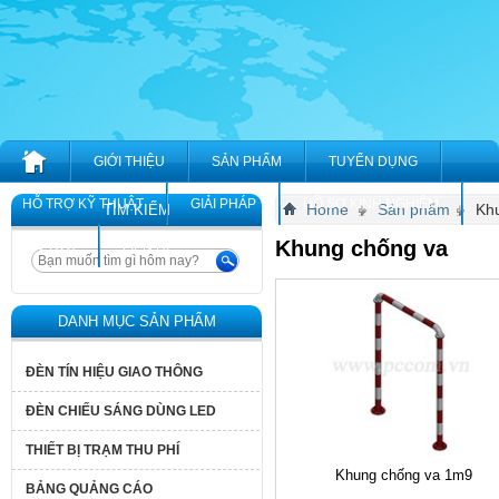
GIỚI THIỆU
SẢN PHẨM
TUYỂN DỤNG
HỖ TRỢ KỸ THUẬT
GIẢI PHÁP
HỒ SƠ KINH NGHIỆM
Home
Sản phẩm
Kh
TÌM KIẾM
Khung chống va
TIN TỨC
LIÊN HỆ
DANH MỤC SẢN PHẨM
ĐÈN TÍN HIỆU GIAO THÔNG
ĐÈN CHIẾU SÁNG DÙNG LED
THIẾT BỊ TRẠM THU PHÍ
Khung chống va 1m9
BẢNG QUẢNG CÁO