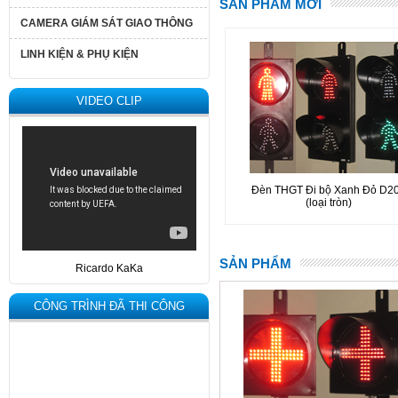
SẢN PHẨM MỚI
CAMERA GIÁM SÁT GIAO THÔNG
LINH KIỆN & PHỤ KIỆN
VIDEO CLIP
Đèn THGT Đi bộ Xanh Đỏ D2
(loại tròn)
SẢN PHẨM
Ricardo KaKa
CÔNG TRÌNH ĐÃ THI CÔNG