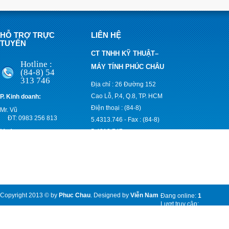
HỖ TRỢ TRỰC
LIÊN HỆ
TUYẾN
CT TNHH KỸ THUẬT–
Hotline :
MÁY TÍNH PHÚC CHÂU
(84-8) 54
313 746
Địa chỉ : 26 Đường 152
Cao Lỗ, P.4, Q.8, TP. HCM
P. Kinh doanh:
Điện thoại : (84-8)
Mr. Vũ
ĐT: 0983 256 813
5.4313.746
-
Fax : (84-8)
Mr. An
5.4313.747
ĐT: 0903 830 171
Email :
anpccom@yahoo.com;
vuphucchau@gmail.com
Website :
www.pccom.vn
Copyright 2013 © by
Phuc Chau
. Designed by
Viễn Nam
Đang online:
1
Lượt truy cập:
8008