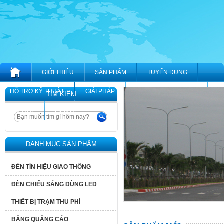
GIỚI THIỆU
SẢN PHẨM
TUYỂN DỤNG
HỖ TRỢ KỸ THUẬT
GIẢI PHÁP
HỒ SƠ KINH NGHIỆM
TÌM KIẾM
TIN TỨC
LIÊN HỆ
DANH MỤC SẢN PHẨM
ĐÈN TÍN HIỆU GIAO THÔNG
ĐÈN CHIẾU SÁNG DÙNG LED
THIẾT BỊ TRẠM THU PHÍ
BẢNG QUẢNG CÁO