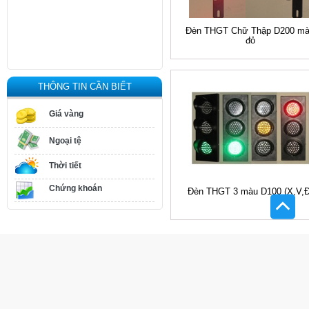
Đèn THGT Chữ Thập D200 m
đỏ
THÔNG TIN CẦN BIẾT
Giá vàng
Ngoại tệ
Thời tiết
Chứng khoán
Đèn THGT 3 màu D100 (X,V,Đ