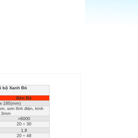
i bộ Xanh Đỏ
Đèn Đỏ
x 185(mm)
m, sơn tĩnh điện, kính
a 3mm
>8000
20 ÷ 30
1,8
20 ÷ 48