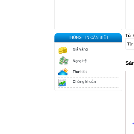
Từ 
THÔNG TIN CẦN BIẾT
Từ 
Giá vàng
Ngoại tệ
Sả
Thời tiết
Chứng khoán