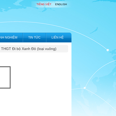
TIẾNG VIỆT
ENGLISH
INH NGHIỆM
TIN TỨC
LIÊN HỆ
 THGT Đi bộ Xanh Đỏ (loại vuông)