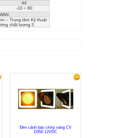
44
-10 ÷ 80
IWAN
ệm – Trung tâm Kỹ thuật
ường chất lượng 3
Đèn cảnh báo chớp vàng CV
D350 12VDC