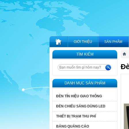
GIỚI THIỆU
SẢN PHẨM
TÌM KIẾM
Đè
DANH MỤC SẢN PHẨM
ĐÈN TÍN HIỆU GIAO THÔNG
ĐÈN CHIẾU SÁNG DÙNG LED
THIẾT BỊ TRẠM THU PHÍ
BẢNG QUẢNG CÁO