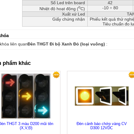
Số Led trên board
42
o
-10 ÷ 80
Nhiệt độ hoạt động (
C)
Xuất xứ Led
TA
Giấy chứng nhận
Phiếu kết quả thử nghi
Tiêu chuẩn đo l
khóa
khóa liên quan
Đèn THGT Đi bộ Xanh Đỏ (loại vuông)
:
n phẩm khác
Đèn THGT 3 màu D200 mũi tên
Đèn cảnh báo chớp vàng CV
(X,V,Đ)
D300 12VDC