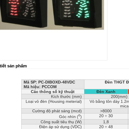
tiết sản phẩm
Mã SP: PC-DIBOXD-48VDC
Đèn THGT Đ
Mã hiệu: PCCOM
Các thông số kỹ thuật
Đèn Xanh
Kích thước (mm)
200(mm) 
Loại vỏ đèn (Housing meterial)
Vỏ bằng tôn dày 1.2m
mic
Cường độ phát sáng (mcd)
>8000
o
20 ÷ 30
Góc nhìn (
)
Công suất tiêu thụ (W)
1,8
Điện áp sử dụng (VDC)
20 ÷ 48