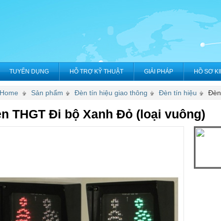
TUYỂN DỤNG
HỖ TRỢ KỸ THUẬT
GIẢI PHÁP
HỒ SƠ K
Home
Sản phẩm
Đèn tín hiệu giao thông
Đèn tín hiệu
Đèn
n THGT Đi bộ Xanh Đỏ (loại vuông)