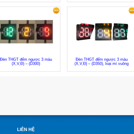
Đèn THGT đếm ngược 3 màu
Đèn THGT đếm ngược 3 màu
(X,V,Đ) – (D300)
(X,V,Đ) – (D350), loại mí vuông
LIÊN HỆ