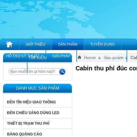
GIỚI THIỆU
SẢN PHẨM
TUYỂN DỤNG
HỖ TRỢ KỸ THUẬT
GIẢI PHÁP
HỒ SƠ KINH NGHIỆM
Home
Sản phẩm
Cab
TÌM KIẾM
Cabin thu phí đúc c
TIN TỨC
LIÊN HỆ
DANH MỤC SẢN PHẨM
ĐÈN TÍN HIỆU GIAO THÔNG
ĐÈN CHIẾU SÁNG DÙNG LED
THIẾT BỊ TRẠM THU PHÍ
BẢNG QUẢNG CÁO