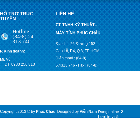
HỖ TRỢ TRỰC
LIÊN HỆ
TUYẾN
CT TNHH KỸ THUẬT–
Hotline :
MÁY TÍNH PHÚC CHÂU
(84-8) 54
313 746
Địa chỉ : 26 Đường 152
Cao Lỗ, P.4, Q.8, TP. HCM
P. Kinh doanh:
Điện thoại : (84-8)
Mr. Vũ
ĐT: 0983 256 813
5.4313.746
-
Fax : (84-8)
Mr. An
5.4313.747
ĐT: 0903 830 171
Email :
anpccom@yahoo.com;
vuphucchau@gmail.com
Website :
www.pccom.vn
Copyright 2013 © by
Phuc Chau
. Designed by
Viễn Nam
Đang online:
2
Lượt truy cập:
7968