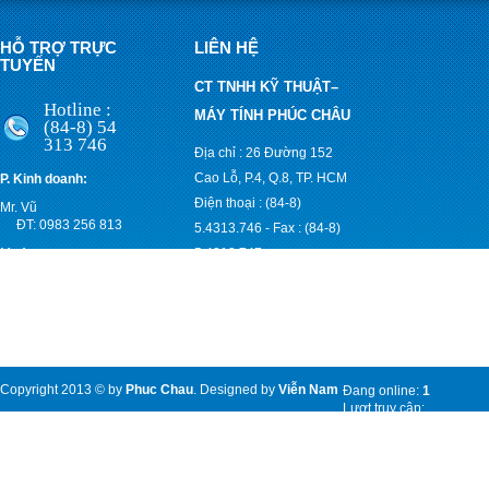
HỖ TRỢ TRỰC
LIÊN HỆ
TUYẾN
CT TNHH KỸ THUẬT–
Hotline :
MÁY TÍNH PHÚC CHÂU
(84-8) 54
313 746
Địa chỉ : 26 Đường 152
Cao Lỗ, P.4, Q.8, TP. HCM
P. Kinh doanh:
Điện thoại : (84-8)
Mr. Vũ
ĐT: 0983 256 813
5.4313.746
-
Fax : (84-8)
Mr. An
5.4313.747
ĐT: 0903 830 171
Email :
anpccom@yahoo.com;
vuphucchau@gmail.com
Website :
www.pccom.vn
Copyright 2013 © by
Phuc Chau
. Designed by
Viễn Nam
Đang online:
1
Lượt truy cập:
7963