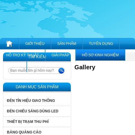
GIỚI THIỆU
SẢN PHẨM
TUYỂN DỤNG
HỖ TRỢ KỸ THUẬT
GIẢI PHÁP
HỒ SƠ KINH NGHIỆM
Home
Gallery
TÌM KIẾM
Gallery
TIN TỨC
LIÊN HỆ
DANH MỤC SẢN PHẨM
ĐÈN TÍN HIỆU GIAO THÔNG
ĐÈN CHIẾU SÁNG DÙNG LED
THIẾT BỊ TRẠM THU PHÍ
BẢNG QUẢNG CÁO