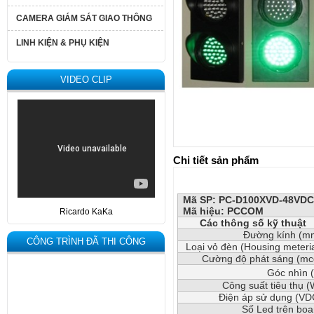
CAMERA GIÁM SÁT GIAO THÔNG
LINH KIỆN & PHỤ KIỆN
VIDEO CLIP
Chi tiết sản phẩm
Mã SP: PC-D100XVD-48VD
Mã hiệu: PCCOM
Ricardo KaKa
Các thông số kỹ thuật
Đường kính (m
CÔNG TRÌNH ĐÃ THI CÔNG
Loại vỏ đèn (Housing meteria
Cường độ phát sáng (mc
Góc nhìn (
Công suất tiêu thụ (
Điện áp sử dụng (VD
Số Led trên boa